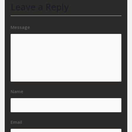
Leave a Reply
Message
Name
Email