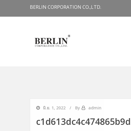
Skip to content
BERLIN CORPORATION CO.,LTD.
มิ.ย. 1, 2022
By
admin
c1d613dc4c474865b9d