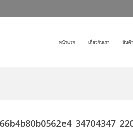
Primary Menu
หน้าแรก
เกี่ยวกับเรา
สินค้
66b4b80b0562e4_34704347_22