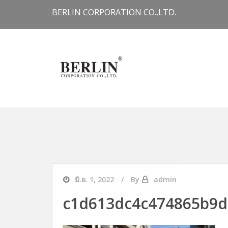
Skip to content
BERLIN CORPORATION CO.,LTD.
มิ.ย. 1, 2022
By
admin
c1d613dc4c474865b9d